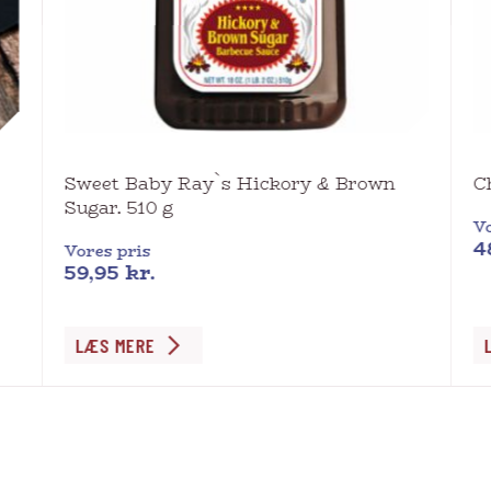
Sweet Baby Ray`s Hickory & Brown
C
Sugar. 510 g
Vo
4
Vores pris
59,95
kr.
LÆS MERE