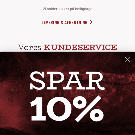
Vi holder lukket på helligdage
LEVERING & AFHENTNING
Vores
KUNDESERVICE
info@steak-out.dk
+45 53644030
Telefontid: man - fre kl. 10-15
GENVEJE