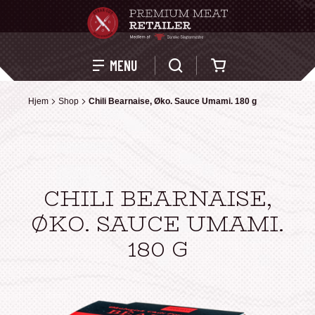
Kurv
MENU
Hjem
Hjem
Shop
Shop
Chili Bearnaise, Øko. Sauce Umami. 180 g
Chili Bearnaise, Øko. Sauce Umami. 180 g
CHILI BEARNAISE,
ØKO. SAUCE UMAMI.
180 G