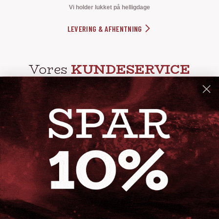
Vi holder lukket på helligdage
LEVERING & AFHENTNING
Vores
KUNDESERVICE
info@steak-out.dk
+45 53644030
Telefontid: man - fre kl. 10-15
GENVEJE