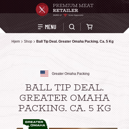
Kurv
MENU
Hjem
Hjem
Shop
Shop
Ball Tip Deal. Greater Omaha Packing. Ca. 5 Kg
Ball Tip Deal. Greater Omaha Packing. Ca. 5 Kg
Greater Omaha Packing
BALL TIP DEAL.
GREATER OMAHA
PACKING. CA. 5 KG