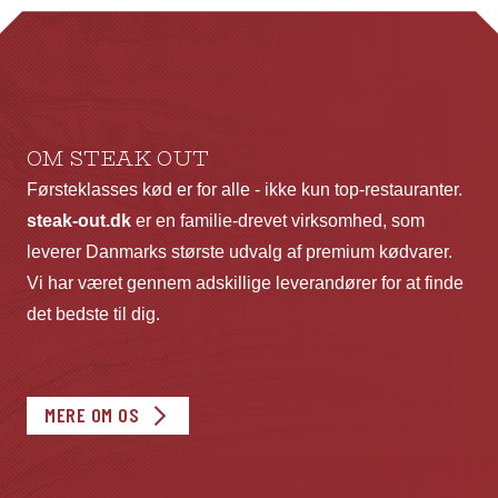
kan
ka
vælges
væ
på
p
varesiden
va
OM STEAK OUT
Førsteklasses kød er for alle - ikke kun top-restauranter.
steak-out.dk
er en familie-drevet virksomhed, som
leverer Danmarks største udvalg af premium kødvarer.
Vi har været gennem adskillige leverandører for at finde
det bedste til dig.
MERE OM OS