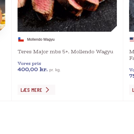
Mollendo Wagyu
Teres Major mbs 5+. Mollendo Wagyu
M
F
Vores pris
400,00
kr.
Vo
pr. kg.
7
Dette
De
LÆS MERE
vare
va
har
ha
flere
fl
varianter.
va
Mulighederne
Mu