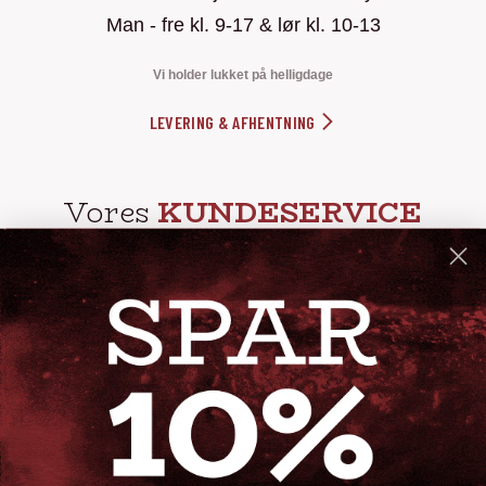
Man - fre kl. 9-17 & lør kl. 10-13
Vi holder lukket på helligdage
LEVERING & AFHENTNING
Vores
KUNDESERVICE
info@steak-out.dk
+45 53644030
Telefontid: man - fre kl. 10-15